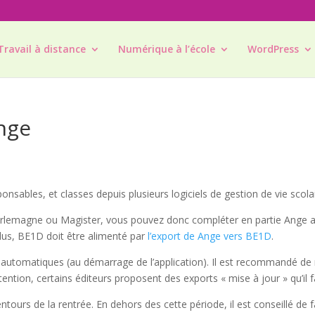
Travail à distance
Numérique à l’école
WordPress
nge
sables, et classes depuis plusieurs logiciels de gestion de vie scolai
, Charlemagne ou Magister, vous pouvez donc compléter en partie Ange 
us, BE1D doit être alimenté par
l’export de Ange vers BE1D
.
automatiques (au démarrage de l’application). Il est recommandé de 
ttention, certains éditeurs proposent des exports « mise à jour » qu’il 
tours de la rentrée. En dehors des cette période, il est conseillé de