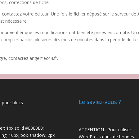
ions, corrections de fiche.
contactez votre éditeur. Une fois le fichier déposé sur le serveur de 
st nécessaire.
r vérifier que les modifications ont bien été prises en compte. Un 
compter parfois plusieurs dizaines de minutes dans la période de la ren
tégré, contactez ange@ec44.fr.
Le saviez-vous ?
 pour blocs
er: 1px solid #E0E0E0;
ATTENTION : Pour utiliser
ing: 10px; box-shadow: 2px
WordPress dans de bonnes