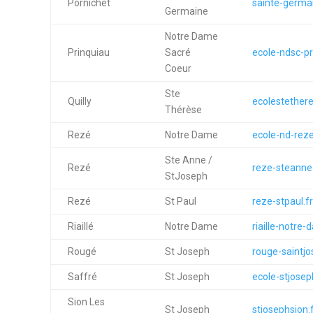
Pornichet
sainte-germai
Germaine
Notre Dame
Prinquiau
Sacré
ecole-ndsc-pr
Coeur
Ste
Quilly
ecolestetheres
Thérèse
Rezé
Notre Dame
ecole-nd-reze
Ste Anne /
Rezé
reze-steanne-
StJoseph
Rezé
St Paul
reze-stpaul.fr
Riaillé
Notre Dame
riaille-notre-
Rougé
St Joseph
rouge-saintjo
Saffré
St Joseph
ecole-stjosep
Sion Les
St Joseph
stjosephsion.