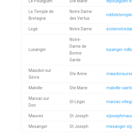
Le Pouliguen
Ste Marie
lepouliguen-e
Le Temple de
Notre Dame
nddvletemple
Bretagne
des Vertus
Legé
Notre Dame
ecolenotreda
Notre-
Dame de
Lusanger
lusanger-ndbg
Bonne
Garde
Maisdon sur
Ste Anne
maisdonsurse
Sèvre
Malville
Ste Marie
malville-saint
Marsac sur
St Léger
marsac-stlege
Don
Mauves
St Joseph
stjosephmauv
Mesanger
St Joseph
mesanger-stj