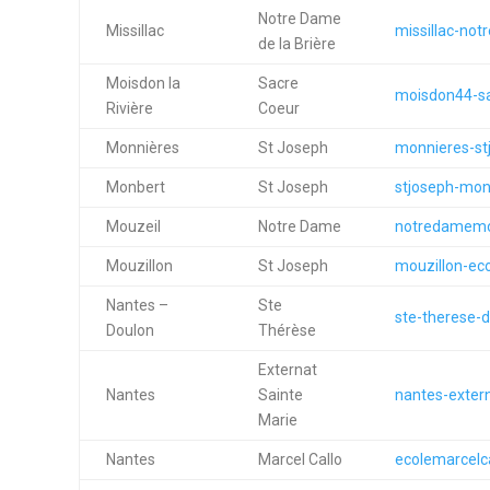
Notre Dame
Missillac
missillac-not
de la Brière
Moisdon la
Sacre
moisdon44-sa
Rivière
Coeur
Monnières
St Joseph
monnieres-stj
Monbert
St Joseph
stjoseph-mont
Mouzeil
Notre Dame
notredamemou
Mouzillon
St Joseph
mouzillon-eco
Nantes –
Ste
ste-therese-d
Doulon
Thérèse
Externat
Nantes
Sainte
nantes-extern
Marie
Nantes
Marcel Callo
ecolemarcelca