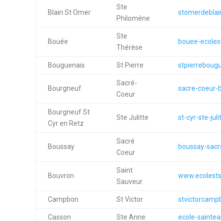
Ste
Blain St Omer
stomerdeblai
Philomène
Ste
Bouée
bouee-ecoles
Thérèse
Bouguenais
St Pierre
stpierrebougu
Sacré-
Bourgneuf
sacre-coeur-
Coeur
Bourgneuf St
Ste Julitte
st-cyr-ste-juli
Cyr en Retz
Sacré
Boussay
boussay-sacr
Coeur
Saint
Bouvron
www.ecolests
Sauveur
Campbon
St Victor
stvictorcamp
Casson
Ste Anne
ecole-saintea