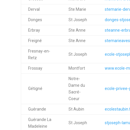
Derval
Ste Marie
stemarie-derv
Donges
St Joseph
donges-stjose
Erbray
Ste Anne
steanne-erbra
Freigné
Ste Anne
stemarieaves
Fresnay-en-
St Joseph
ecole-stjosep
Retz
Frossay
Montfort
www.ecole-mo
Notre-
Dame du
Gétigné
ecole-privee-
Sacré-
Coeur
Guérande
St Aubin
ecolestaubin.
Guérande La
St Joseph
stjoseph-lam
Madeleine