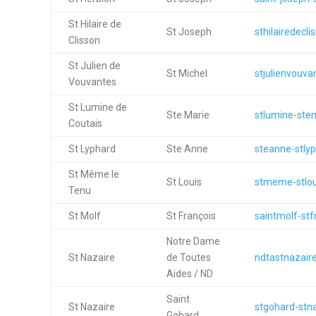
St Hilaire de
St Joseph
sthilairedecli
Clisson
St Julien de
St Michel
stjulienvouva
Vouvantes
St Lumine de
Ste Marie
stlumine-stem
Coutais
St Lyphard
Ste Anne
steanne-stlyp
St Même le
St Louis
stmeme-stloui
Tenu
St Molf
St François
saintmolf-stf
Notre Dame
St Nazaire
de Toutes
ndtastnazaire
Aides / ND
Saint
St Nazaire
stgohard-stna
Gohard