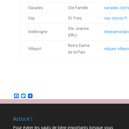
Varades
Ste Famille
varades-stefa
Vay
St Yves
vay-styves.fr
Ste Jeanne
Viellevigne
stejeannedarc
d’Arc
Notre Dame
Villepot
ndpaix-villepo
de la Paix
Facebook
Twitter
Astuce !
Pour éviter les sauts de ligne importants lorsque vous