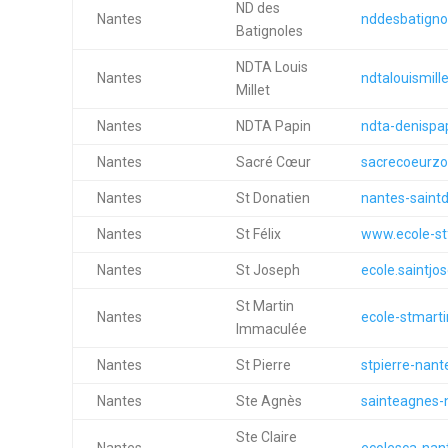
ND des
Nantes
nddesbatignol
Batignoles
NDTA Louis
Nantes
ndtalouismill
Millet
Nantes
NDTA Papin
ndta-denispap
Nantes
Sacré Cœur
sacrecoeurzol
Nantes
St Donatien
nantes-saintd
Nantes
St Félix
www.ecole-stf
Nantes
St Joseph
ecole.saintjo
St Martin
Nantes
ecole-stmart
Immaculée
Nantes
St Pierre
stpierre-nante
Nantes
Ste Agnès
sainteagnes-n
Ste Claire