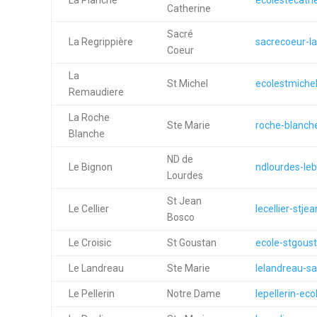
La Planche
ecolestecathe
Catherine
Sacré
La Regrippière
sacrecoeur-la
Coeur
La
St Michel
ecolestmichel
Remaudiere
La Roche
Ste Marie
roche-blanche
Blanche
ND de
Le Bignon
ndlourdes-leb
Lourdes
St Jean
Le Cellier
lecellier-stje
Bosco
Le Croisic
St Goustan
ecole-stgousta
Le Landreau
Ste Marie
lelandreau-sa
Le Pellerin
Notre Dame
lepellerin-ecol