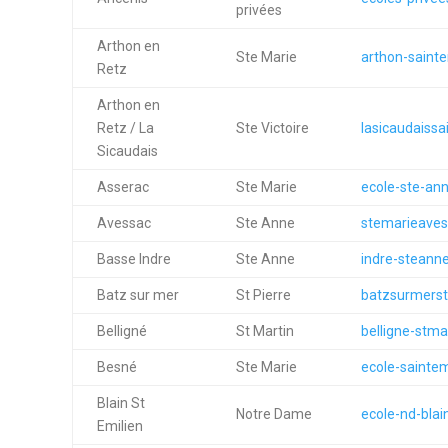
privées
Arthon en
Ste Marie
arthon-sainte
Retz
Arthon en
Retz / La
Ste Victoire
lasicaudaissai
Sicaudais
Asserac
Ste Marie
ecole-ste-an
Avessac
Ste Anne
stemarieaves
Basse Indre
Ste Anne
indre-steanne
Batz sur mer
St Pierre
batzsurmerste
Belligné
St Martin
belligne-stmar
Besné
Ste Marie
ecole-saintem
Blain St
Notre Dame
ecole-nd-blain
Emilien