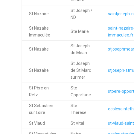
St Joseph /
St Nazaire
saintjoseph-
ND
St Nazaire
saint-nazaire
Ste Marie
Immaculée
immaculee.fr
St Joseph
St Nazaire
stjosephmean
de Méan
St Joseph
St Nazaire
de St Marc
stjoseph-stm
sur mer
St Père en
Ste
stpere-opport
Retz
Opportune
St Sébastien
Ste
ecolesainteth
sur Loire
Thérèse
St Viaud
St Vital
st-viaud-saint-