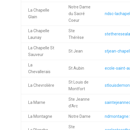
Notre Dame
La Chapelle
du Sacré
ndsc-lachapell
Glain
Coeur
La Chapelle
Ste
stethereseala
Launay
Thérèse
La Chapelle St
St Jean
stjean-chapel
Sauveur
La
St Aubin
ecole-saint-au
Chevallerais
St Louis de
La Chevrolière
stlouisdemont
Montfort
Ste Jeanne
La Marne
saintejeanne
d’Arc
La Montagne
Notre Dame
ndmontagne.
Ste