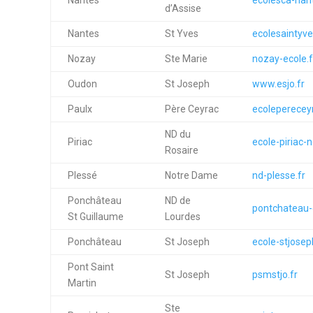
Nantes
ecolesca-nant
d’Assise
Nantes
St Yves
ecolesaintyve
Nozay
Ste Marie
nozay-ecole.f
Oudon
St Joseph
www.esjo.fr
Paulx
Père Ceyrac
ecoleperecey
ND du
Piriac
ecole-piriac-n
Rosaire
Plessé
Notre Dame
nd-plesse.fr
Ponchâteau
ND de
pontchateau-
St Guillaume
Lourdes
Ponchâteau
St Joseph
ecole-stjosep
Pont Saint
St Joseph
psmstjo.fr
Martin
Ste