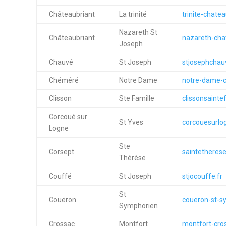
Châteaubriant
La trinité
trinite-chatea
Nazareth St
Châteaubriant
nazareth-chat
Joseph
Chauvé
St Joseph
stjosephchauv
Chéméré
Notre Dame
notre-dame-c
Clisson
Ste Famille
clissonsainte
Corcoué sur
St Yves
corcouesurlog
Logne
Ste
Corsept
saintetherese
Thérèse
Couffé
St Joseph
stjocouffe.fr
St
Couëron
coueron-st-s
Symphorien
Crossac
Montfort
montfort-cros