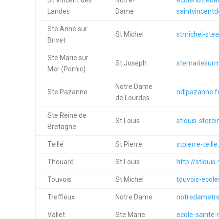
St Vincent des
Notre-
ecolenotred
Landes
Dame
saintvincentd
Ste Anne sur
St Michel
stmichel-stea
Brivet
Ste Marie sur
St Joseph
stemariesurm
Mer (Pornic)
Notre Dame
Ste Pazanne
ndlpazanne.f
de Lourdes
Ste Reine de
St Louis
stlouis-stere
Bretagne
Teillé
St Pierre
stpierre-teille.
Thouaré
St Louis
http://stlouis
Touvois
St Michel
touvois-ecole
Treffieux
Notre Dame
notredametref
Vallet
Ste Marie
ecole-sainte-m