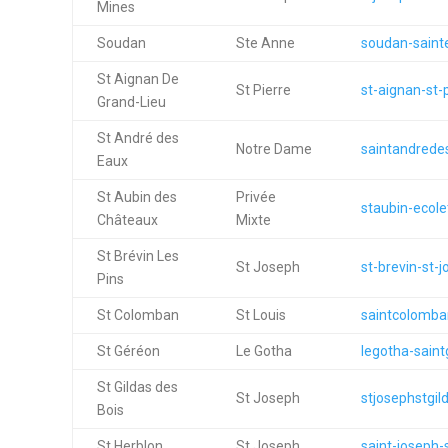
Mines
Soudan
Ste Anne
soudan-saint
St Aignan De
St Pierre
st-aignan-st-p
Grand-Lieu
St André des
Notre Dame
saintandrede
Eaux
St Aubin des
Privée
staubin-ecolet
Châteaux
Mixte
St Brévin Les
St Joseph
st-brevin-st-j
Pins
St Colomban
St Louis
saintcolomban
St Géréon
Le Gotha
legotha-saint
St Gildas des
St Joseph
stjosephstgil
Bois
St Herblon
St Joseph
saint-joseph-