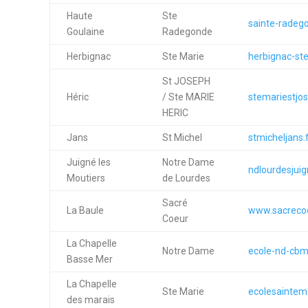
Haute
Ste
sainte-radeg
Goulaine
Radegonde
Herbignac
Ste Marie
herbignac-ste
St JOSEPH
Héric
/ Ste MARIE
stemariestjos
HERIC
Jans
St Michel
stmicheljans.
Juigné les
Notre Dame
ndlourdesjuig
Moutiers
de Lourdes
Sacré
La Baule
www.sacrecoe
Coeur
La Chapelle
Notre Dame
ecole-nd-cbm
Basse Mer
La Chapelle
Ste Marie
ecolesaintema
des marais